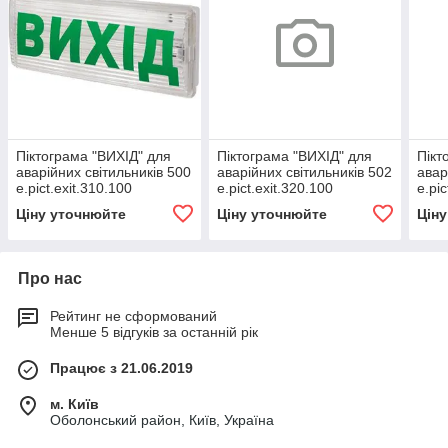
Піктограма "ВИХІД" для
Піктограма "ВИХІД" для
Пікт
аварійних світильників 500
аварійних світильників 502
авар
e.pict.exit.310.100
e.pict.exit.320.100
e.pi
Ціну уточнюйте
Ціну уточнюйте
Цін
Про нас
Рейтинг не сформований
Менше 5 відгуків за останній рік
Працює з 21.06.2019
м. Київ
Оболонський район, Київ, Україна