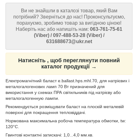
Ви не знайшли в каталозі товар, який Вам
потрібний? Зверніться до нас! Проконсультуємо,
порахуємо, зробимо товар за вигідною ціною!
Наберіть нас або напишіть нам:
063-761-75-61
(Viber) / 097-488-53-28 (Viber) /
631688673@ukr.net
Натисніть , щоб переглянути повний
каталог продукції →
Електромагнітний баласт e.ballast.hps.mhl.70, для натрієвих і
металогалогенових ламп 70 Вт призначений для
використання у схемах ПРА світильників під натрієву або
металогалогенную лампи.
Рекомендується розміщувати баласт на плоскій металевій
поверхні для покращення тепловіддачі.
Нормована максимальна робоча температура обмотки, tw:
120°C.
Гвинтові контактні затискачі: 1,0...4,0 мм.кв.