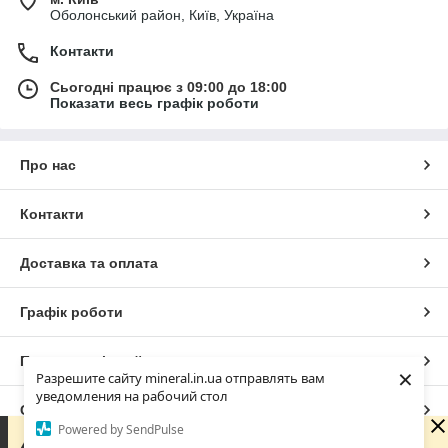
Оболонський район, Київ, Україна
Контакти
Сьогодні працює з 09:00 до 18:00
Показати весь графік роботи
Про нас
Контакти
Доставка та оплата
Графік роботи
Повна версія сайту
×
Разрешите сайту mineral.in.ua отправлять вам
уведомления на рабочий стол
Сайт створено на маркетплейсі
Prom.ua
Powered by SendPulse
Зараз у компанії неробочий час. Замовлення та