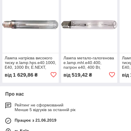
Лампа натрієва високого
Лампа метало-галогенова
Ламп
тиску e.lamp.hps.e40.1000,
e.lamp.mhl.e40.400,
тиск
E40, 1000 Вт, E.NEXT,
патрон e40, 400 Вт,
E40,
(l0450010)
E.NEXT, (l0150004)
(l04
1 629,86
519,42
від
₴
від
₴
від
Про нас
Рейтинг не сформований
Менше 5 відгуків за останній рік
Працює з 21.06.2019
м. Київ