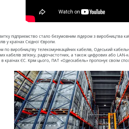
витку підприємство стало безумовним лідером з виробництва кабел
ів у країнах Східної Європи.
ом по виробництву телекомунікаційних кабелів, Одеський кабельн
х кабелів зв’язку, радіочастотних, а також цифрових або LAN-ка
в країнах ЄС. Крім цього, ПАТ «Одескабель» пропонує своїм спо