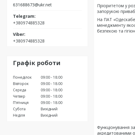
631688673@ukr.net
Пріоритетом у роз
запорукою привабл
На ПАТ «Одескабе
+380974885328
менеджменту якост
безпекою та гігіє
+380974885328
Графік роботи
Понеділок
09:00
18:00
Вівторок
09:00
18:00
Середа
09:00
18:00
Четвер
09:00
18:00
Пʼятниця
09:00
18:00
Субота
Вихідний
Неділя
Вихідний
Функціонування з
акредитованими ор