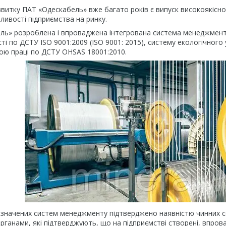
витку ПАТ «Одескабель» вже багато років є випуск високоякісної
ивості підприємства на ринку.
ль» розроблена і впроваджена інтегрована система менеджменту
і по ДСТУ ISO 9001:2009 (ISO 9001: 2015), систему екологічного 
ною праці по ДСТУ OHSAS 18001:2010.
азначених систем менеджменту підтверджено наявністю чинних с
ганами, які підтверджують, що на підприємстві створені, впров