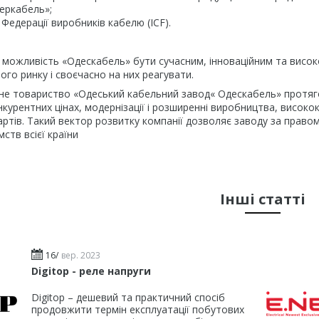
теркабель»;
Федерації виробників кабелю (ICF).
 можливість «Одескабель» бути сучасним, інноваційним та висок
ого ринку і своєчасно на них реагувати.
не товариство «Одеський кабельний завод« Одескабель» протягом
нкурентних цінах, модернізації і розширенні виробництва, високок
ртів. Такий вектор розвитку компанії дозволяє заводу за правом б
ств всієї країни
Інші статті
16/
вер. 2023
Digitop - реле напруги
Digitop – дешевий та практичний спосіб
продовжити термін експлуатації побутових