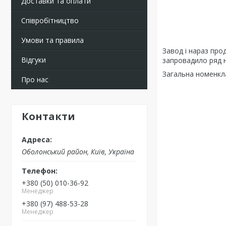
Доставки та оплати
Співробітництво
Умови та правила
Завод і нараз пр
Відгуки
запровадило ряд н
Загальна номенкла
Про нас
Контакти
Оболонський район, Київ, Україна
+380 (50) 010-36-92
Менеджер
+380 (97) 488-53-28
Менеджер