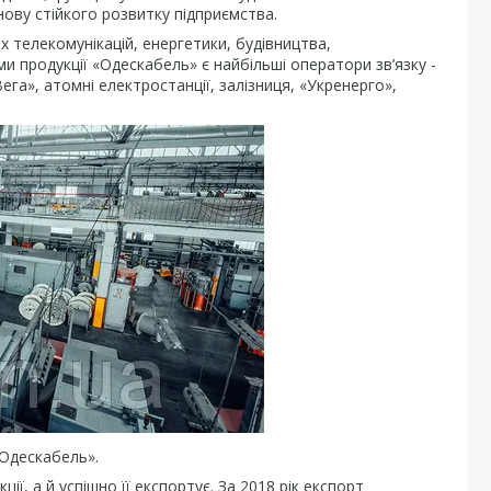
ову стійкого розвитку підприємства.
 телекомунікацій, енергетики, будівництва,
ми продукції «Одескабель» є найбільші оператори зв’язку -
Вега», атомні електростанції, залізниця, «Укренерго»,
«Одескабель».
ї, а й успішно її експортує. За 2018 рік експорт