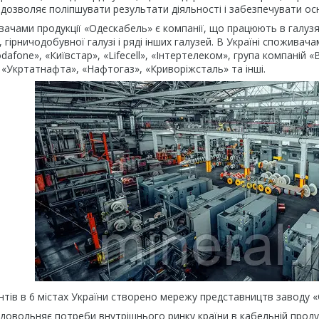
озволяє поліпшувати результати діяльності і забезпечувати осн
чами продукції «Одескабель» є компанії, що працюють в галузях
гірничодобувної галузі і ряді інших галузей. В Україні споживача
afone», «Київстар», «Lifecell», «Інтертелеком», група компаній «
«Укртатнафта», «Нафтогаз», «Криворіжсталь» та інші.
єнтів в 6 містах України створено мережу представництв заводу 
довольняє потреби внутрішнього ринку країни в кабельній продукці