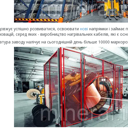
одовжує успішно розвиватися, освоювати
нові
напрямки і займає п
овацій, серед яких - виробництво нагрівальних кабелів, які є ос
тура заводу налічує на сьогоднішній день більше 10000 маркороз