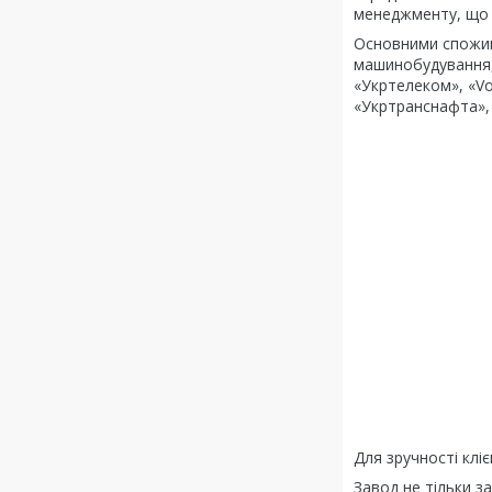
менеджменту, що д
Основними спожива
машинобудування, 
«Укртелеком», «Vod
«Укртранснафта», 
Для зручності клі
Завод не тільки за