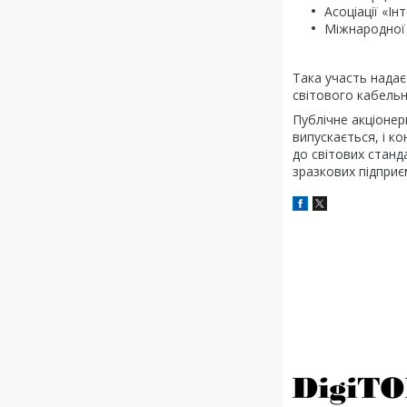
Асоціації «Ін
Міжнародної 
Така участь надає
світового кабельн
Публічне акціонер
випускається, і ко
до світових станда
зразкових підприєм