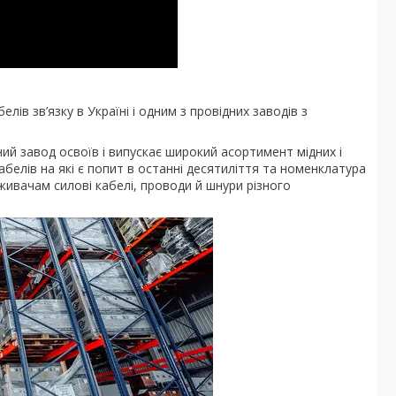
ів зв’язку в Україні і одним з провідних заводів з
ий завод освоїв і випускає широкий асортимент мідних і
белів на які є попит в останні десятиліття та номенклатура
живачам силові кабелі, проводи й шнури різного