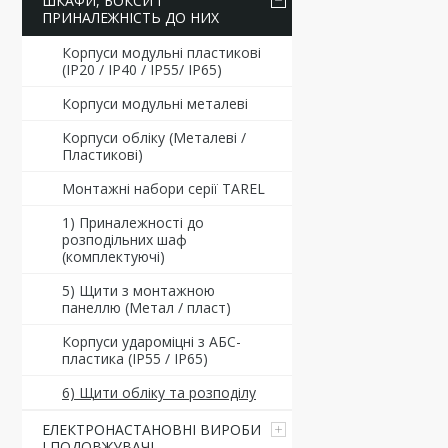
ШКАФИ, БОКСИ І
ПРИНАЛЕЖНІСТЬ ДО НИХ
Корпуси модульні пластикові
(ІР20 / ІР40 / ІР55/ ІР65)
Корпуси модульні металеві
Корпуси обліку (Металеві /
Пластикові)
Монтажні набори серії TAREL
1) Приналежності до
розподільних шаф
(комплектуючі)
5) Щити з монтажною
панеллю (Метал / пласт)
Корпуси удароміцні з АБС-
пластика (ІР55 / ІР65)
6) Щити обліку та розподілу
ЕЛЕКТРОНАСТАНОВНІ ВИРОБИ
І ПОДОВЖУВАЧІ