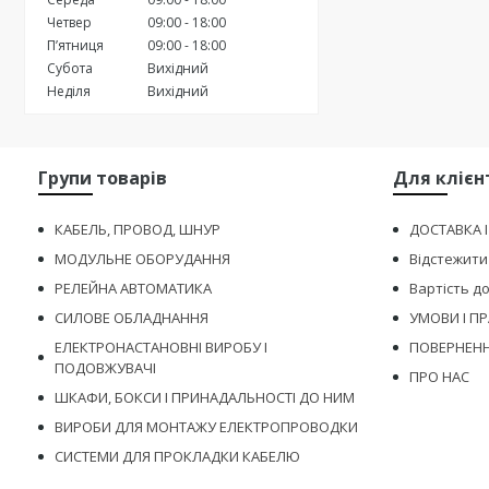
Четвер
09:00
18:00
Пʼятниця
09:00
18:00
Субота
Вихідний
Неділя
Вихідний
Групи товарів
Для клієн
КАБЕЛЬ, ПРОВОД, ШНУР
ДОСТАВКА 
МОДУЛЬНЕ ОБОРУДАННЯ
Відстежити
РЕЛЕЙНА АВТОМАТИКА
Вартість д
СИЛОВЕ ОБЛАДНАННЯ
УМОВИ І П
ЕЛЕКТРОНАСТАНОВНІ ВИРОБУ І
ПОВЕРНЕНН
ПОДОВЖУВАЧІ
ПРО НАС
ШКАФИ, БОКСИ І ПРИНАДАЛЬНОСТІ ДО НИМ
ВИРОБИ ДЛЯ МОНТАЖУ ЕЛЕКТРОПРОВОДКИ
СИСТЕМИ ДЛЯ ПРОКЛАДКИ КАБЕЛЮ