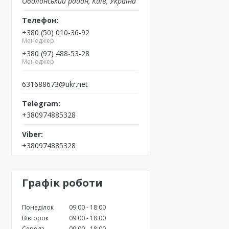
Оболонський район, Київ, Україна
+380 (50) 010-36-92
Менеджер
+380 (97) 488-53-28
Менеджер
631688673@ukr.net
+380974885328
+380974885328
Графік роботи
Понеділок
09:00
18:00
Вівторок
09:00
18:00
Середа
09:00
18:00