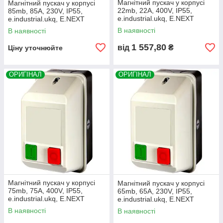
Магнітний пускач у корпусі
Магнітний пускач у корпусі
22mb, 22А, 400V, IP55,
85mb, 85А, 230V, IP55,
e.industrial.ukq, E.NEXT
e.industrial.ukq, E.NEXT
(i0100004)
(i0100021)
В наявності
В наявності
1 557,80
від
₴
Ціну уточнюйте
ОРИГІНАЛ
ОРИГІНАЛ
Магнітний пускач у корпусі
Магнітний пускач у корпусі
75mb, 75А, 400V, IP55,
65mb, 65А, 230V, IP55,
e.industrial.ukq, E.NEXT
e.industrial.ukq, E.NEXT
(i0100010)
(i0100019)
В наявності
В наявності