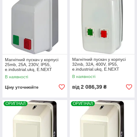
Магнітний пускач у корпусі
Магнітний пускач у корпусі
32mb, 32А, 400V, IP55,
25mb, 25А, 230V, IP55,
e.industrial.ukq, E.NEXT
e.industrial.ukq, E.NEXT
(i0100005)
(i0100022)
В наявності
В наявності
2 086,39
від
₴
Ціну уточнюйте
ОРИГІНАЛ
ОРИГІНАЛ