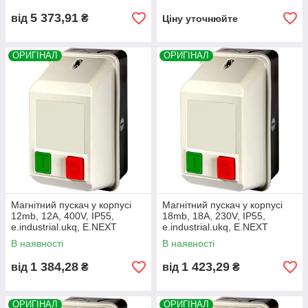
5 373,91
від
₴
Ціну уточнюйте
ОРИГІНАЛ
ОРИГІНАЛ
Магнітний пускач у корпусі
Магнітний пускач у корпусі
12mb, 12А, 400V, IP55,
18mb, 18А, 230V, IP55,
e.industrial.ukq, E.NEXT
e.industrial.ukq, E.NEXT
(i0100002)
(i0100015)
В наявності
В наявності
1 384,28
1 423,29
від
₴
від
₴
ОРИГІНАЛ
ОРИГІНАЛ