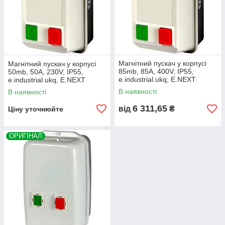
Магнітний пускач у корпусі
Магнітний пускач у корпусі
85mb, 85А, 400V, IP55,
50mb, 50А, 230V, IP55,
e.industrial.ukq, E.NEXT
e.industrial.ukq, E.NEXT
(i0100011)
(i0100018)
В наявності
В наявності
6 311,65
від
₴
Ціну уточнюйте
ОРИГІНАЛ