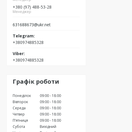
+380 (97) 488-53-28
Менеджер
631688673@ukr.net
+380974885328
+380974885328
Графік роботи
Понеділок
09:00
18:00
Вівторок
09:00
18:00
Середа
09:00
18:00
Четвер
09:00
18:00
Пʼятниця
09:00
18:00
Субота
Вихідний