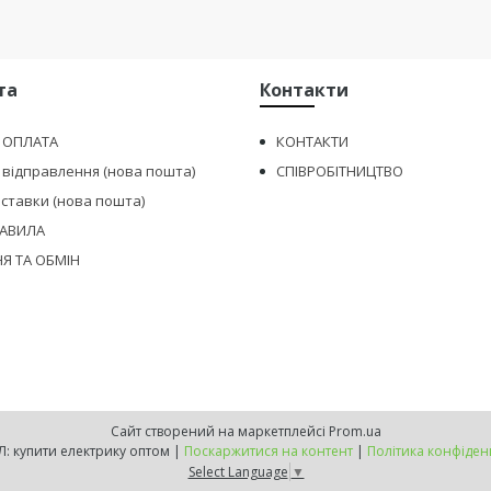
та
Контакти
І ОПЛАТА
КОНТАКТИ
 відправлення (нова пошта)
СПІВРОБІТНИЦТВО
оставки (нова пошта)
РАВИЛА
Я ТА ОБМІН
Сайт створений на маркетплейсі
Prom.ua
МIНЕРАЛ: купити електрику оптом |
Поскаржитися на контент
|
Політика конфіден
Select Language
▼