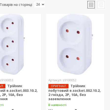
s9100053
s9100052
Трійник
Трійник
АЛ
ОРИГІНАЛ
ий e.socket.003.10.2,
побутовий e.socket.002.10.2,
, 2P, 10А, без
2 гнізда, 2P, 10А, без
ення
заземлення
сті
В наявності