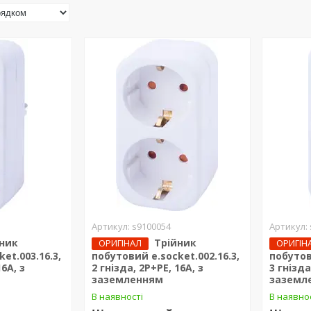
s9100054
ник
Трійник
ОРИГІНАЛ
ОРИГІН
et.003.16.3,
побутовий e.socket.002.16.3,
побутов
16А, з
2 гнізда, 2P+PE, 16А, з
3 гнізда
заземленням
заземл
В наявності
В наявно