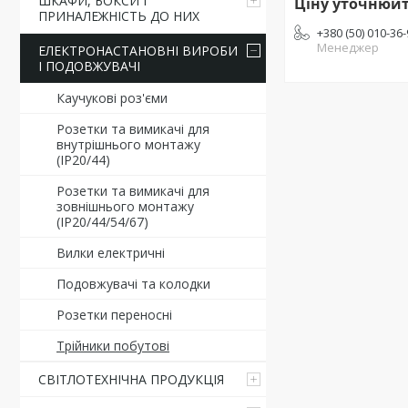
ШКАФИ, БОКСИ І
Ціну уточнюй
ПРИНАЛЕЖНІСТЬ ДО НИХ
+380 (50) 010-36
Менеджер
ЕЛЕКТРОНАСТАНОВНІ ВИРОБИ
І ПОДОВЖУВАЧІ
Каучукові роз'єми
Розетки та вимикачі для
внутрішнього монтажу
(ІР20/44)
Розетки та вимикачі для
зовнішнього монтажу
(IP20/44/54/67)
Вилки електричні
Подовжувачі та колодки
Розетки переносні
Трійники побутові
СВІТЛОТЕХНІЧНА ПРОДУКЦІЯ