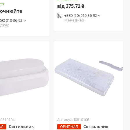
сті
від 375,72 ₴
точнюйте
+380 (50) 010-36-92
Менеджер
(50) 010-36-92
джер
l0810104
l0810106
Світильник
Світильник
АЛ
ОРИГІНАЛ