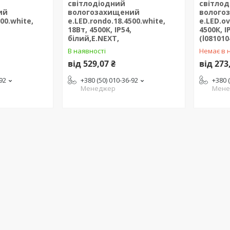
світлодіодний
світло
ий
вологозахищений
волого
00.white,
e.LED.rondo.18.4500.white,
e.LED.ov
18Вт, 4500К, IP54,
4500К, I
білий,E.NEXT,
(l081010
В наявності
Немає в 
від 529,07 ₴
від 273
-92
+380 (50) 010-36-92
+380 
Менеджер
Мене