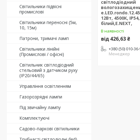
світлодіодний
Світильники підвісні
вологозахищен
промислові
e.LED.rondo.12.45
12Вт, 4500К, IP54,
Світильники переносні (5м,
білий,E.NEXT,
10, 15м)
В наявності
Патрони, тримачі ламп
від 426,63 ₴
Світильники лінійні
+380 (50) 010-36
Менеджер
(Промислові / офісні)
Світильник світлодіодний
стельовий з датчиком руху
(ІР20/44/65)
Управління освітленням
Газорозрядні лампи
Під звичайну лампу
Комплектуючі
Садово-паркові світильники
Трубчасті світлодіодні (led)