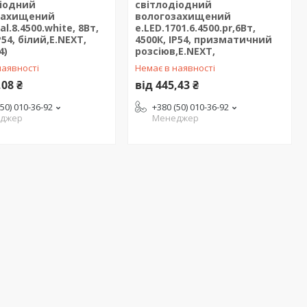
діодний
світлодіодний
захищений
вологозахищений
al.8.4500.white, 8Вт,
e.LED.1701.6.4500.pr,6Вт,
P54, білий,E.NEXT,
4500К, IP54, призматичний
4)
розсіюв,E.NEXT,
наявності
Немає в наявності
,08 ₴
від 445,43 ₴
(50) 010-36-92
+380 (50) 010-36-92
джер
Менеджер