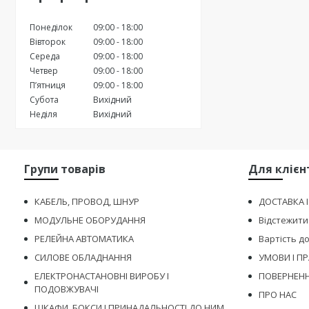
Понеділок
09:00
18:00
Вівторок
09:00
18:00
Середа
09:00
18:00
Четвер
09:00
18:00
Пʼятниця
09:00
18:00
Субота
Вихідний
Неділя
Вихідний
Групи товарів
Для клієн
КАБЕЛЬ, ПРОВОД, ШНУР
ДОСТАВКА 
МОДУЛЬНЕ ОБОРУДАННЯ
Відстежити
РЕЛЕЙНА АВТОМАТИКА
Вартість д
СИЛОВЕ ОБЛАДНАННЯ
УМОВИ І П
ЕЛЕКТРОНАСТАНОВНІ ВИРОБУ І
ПОВЕРНЕНН
ПОДОВЖУВАЧІ
ПРО НАС
ШКАФИ, БОКСИ І ПРИНАДАЛЬНОСТІ ДО НИМ