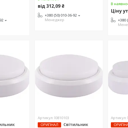
В наявно
від 312,09 ₴
Ціну у
+380 (50) 010-36-92
Менеджер
-92
+380 
Мене
l0810103
ильник
Світильник
ОРИГІНАЛ
ОРИГІН