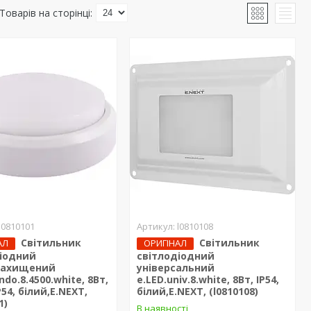
l0810101
l0810108
Світильник
Світильник
АЛ
ОРИГІНАЛ
діодний
світлодіодний
захищений
універсальний
ndo.8.4500.white, 8Вт,
e.LED.univ.8.white, 8Вт, IP54,
P54, білий,E.NEXT,
білий,E.NEXT, (l0810108)
1)
В наявності