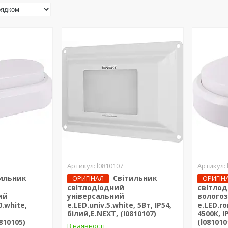
l0810107
ильник
Світильник
ОРИГІНАЛ
ОРИГІН
світлодіодний
світло
ий
універсальний
волого
0.white,
e.LED.univ.5.white, 5Вт, IP54,
e.LED.ro
білий,E.NEXT, (l0810107)
4500К, I
810105)
(l081010
В наявності