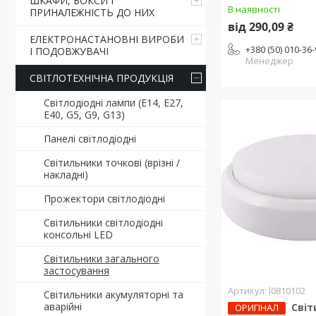
ШКАФИ, БОКСИ І
В наявності
ПРИНАЛЕЖНІСТЬ ДО НИХ
від 290,09 ₴
ЕЛЕКТРОНАСТАНОВНІ ВИРОБИ
+380 (50) 010-36
І ПОДОВЖУВАЧІ
Менеджер
СВІТЛОТЕХНІЧНА ПРОДУКЦІЯ
Світлодіодні лампи (Е14, Е27,
Е40, G5, G9, G13)
Панелі світлодіодні
Світильники точкові (врізні /
накладні)
Прожектори світлодіодні
Світильники світлодіодні
консольні LED
Світильники загального
застосування
l0810102
Світильники акумуляторні та
аварійні
Світ
ОРИГІНАЛ