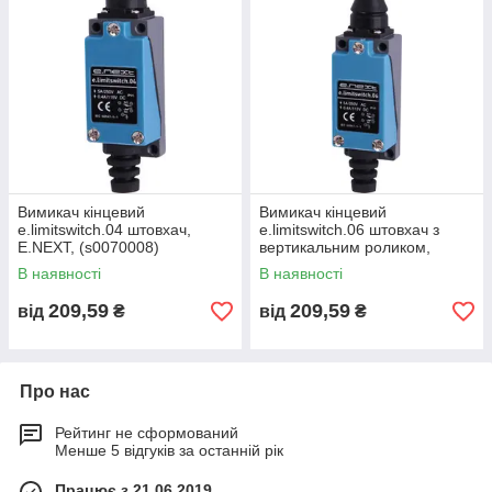
Вимикач кінцевий
Вимикач кінцевий
e.limitswitch.04 штовхач,
e.limitswitch.06 штовхач з
E.NEXT, (s0070008)
вертикальним роликом,
E.NEXT, (s0070010)
В наявності
В наявності
209,59
209,59
від
₴
від
₴
Про нас
Рейтинг не сформований
Менше 5 відгуків за останній рік
Працює з 21.06.2019