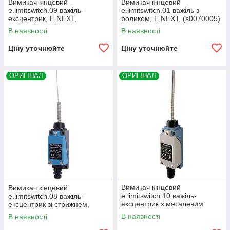
Вимикач кінцевий
Вимикач кінцевий
e.limitswitch.09 важіль-
e.limitswitch.01 важіль з
ексцентрик, E.NEXT,
роликом, E.NEXT, (s0070005)
(s0070013)
В наявності
В наявності
Ціну уточнюйте
Ціну уточнюйте
ОРИГІНАЛ
ОРИГІНАЛ
Вимикач кінцевий
Вимикач кінцевий
e.limitswitch.10 важіль-
e.limitswitch.08 важіль-
ексцентрик з металевим
ексцентрик зі стрижнем,
кінцем, E.NEXT, (s0070014)
E.NEXT, (s0070012)
В наявності
В наявності