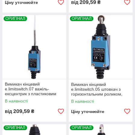
209,59
від
₴
Ціну уточнюйте
ОРИГІНАЛ
ОРИГІНАЛ
Вимикач кінцевий
Вимикач кінцевий
e.limitswitch.07 важіль-
e.limitswitch.05 штовхач з
ексцентрик з пластиковим
горизонтальним роликом,
кінцем, E.NEXT, (s0070011)
E.NEXT, (s0070009)
В наявності
В наявності
209,59
від
₴
Ціну уточнюйте
ОРИГІНАЛ
ОРИГІНАЛ