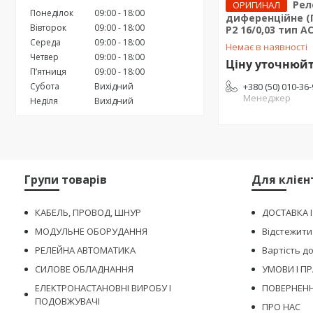
Рел
ОРИГИНАЛ
Понеділок
09:00
18:00
диференційне (П
Вівторок
09:00
18:00
P2 16/0,03 тип AC
Середа
09:00
18:00
Немає в наявності
Четвер
09:00
18:00
Ціну уточнюй
Пʼятниця
09:00
18:00
Субота
Вихідний
+380 (50) 010-36
Менеджер
Неділя
Вихідний
Групи товарів
Для клієн
КАБЕЛЬ, ПРОВОД, ШНУР
ДОСТАВКА 
МОДУЛЬНЕ ОБОРУДАННЯ
Відстежити
РЕЛЕЙНА АВТОМАТИКА
Вартість д
СИЛОВЕ ОБЛАДНАННЯ
УМОВИ І П
ЕЛЕКТРОНАСТАНОВНІ ВИРОБУ І
ПОВЕРНЕНН
ПОДОВЖУВАЧІ
ПРО НАС