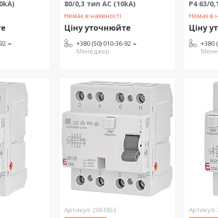
10kA)
80/0,3 тип AC (10kA)
P4 63/0,
Немає в наявності
Немає в 
те
Ціну уточнюйте
Ціну у
-92
+380 (50) 010-36-92
+380 
Менеджер
Мене
2061653