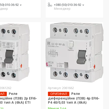
(50) 010-36-92
+380 (50) 010-36-92
джер
Менеджер
2061262
2061662
Реле
Реле
НАЛ
ОРИГИНАЛ
ційне (ПЗВ) 2р EFI6-
диференційне (ПЗВ) 4р EFI6-
03 тип A (6kA) ЕТІ
P4 40/0,03 тип A (6kA)
сті
Менше 3 од.