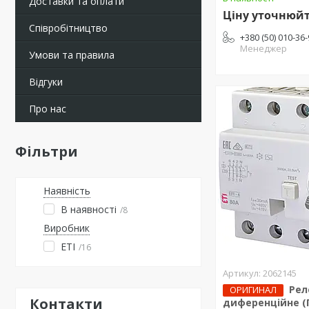
Доставки та оплати
Ціну уточнюй
Співробітництво
+380 (50) 010-36
Менеджер
Умови та правила
Відгуки
Про нас
Фільтри
Наявність
В наявності
8
Виробник
ETI
16
2062145
Рел
ОРИГИНАЛ
Контакти
диференційне (П