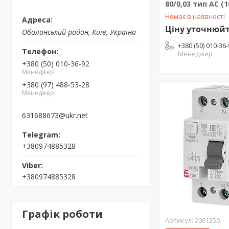
80/0,03 тип AC (
Немає в наявності
Ціну уточнюй
Оболонський район, Київ, Україна
+380 (50) 010-36
Менеджер
+380 (50) 010-36-92
Менеджер
+380 (97) 488-53-28
Менеджер
631688673@ukr.net
+380974885328
+380974885328
Графік роботи
2061250