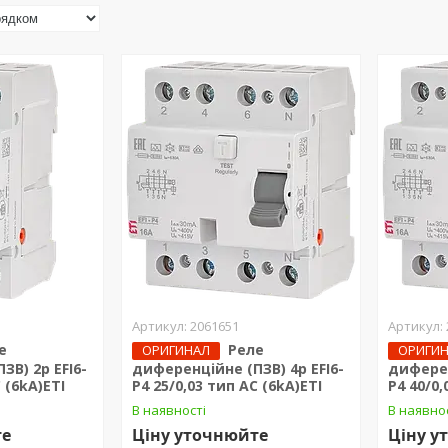
2061651
е
Реле
ОРИГИНАЛ
ОРИГИ
ЗВ) 2р EFI6-
диференційне (ПЗВ) 4р EFI6-
диферен
 (6kA)ЕТІ
P4 25/0,03 тип AC (6kA)ЕТІ
P4 40/0,
В наявності
В наявно
те
Ціну уточнюйте
Ціну у