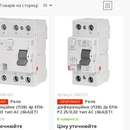
2061652
2061251
Реле
Реле
НАЛ
ОРИГИНАЛ
ційне (ПЗВ) 4р EFI6-
диференційне (ПЗВ) 2р EFI6-
03 тип AC (6kA)ЕТІ
P2 25/0,03 тип AC (6kA)ЕТІ
сті
В наявності
точнюйте
Ціну уточнюйте