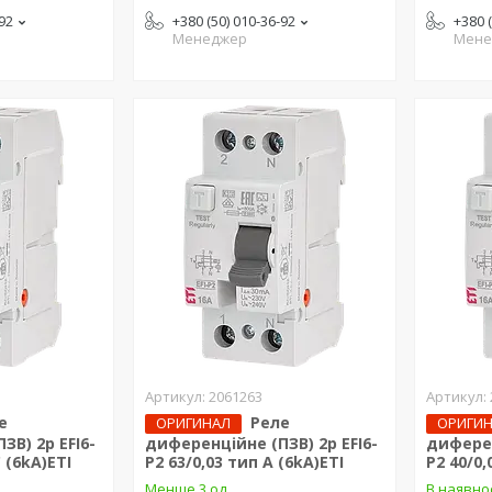
-92
+380 (50) 010-36-92
+380 
Менеджер
Мене
2061263
е
Реле
ОРИГИНАЛ
ОРИГИ
ЗВ) 2р EFI6-
диференційне (ПЗВ) 2р EFI6-
диферен
 (6kA)ЕТІ
P2 63/0,03 тип A (6kA)ЕТІ
P2 40/0,
Менше 3 од.
В наявно