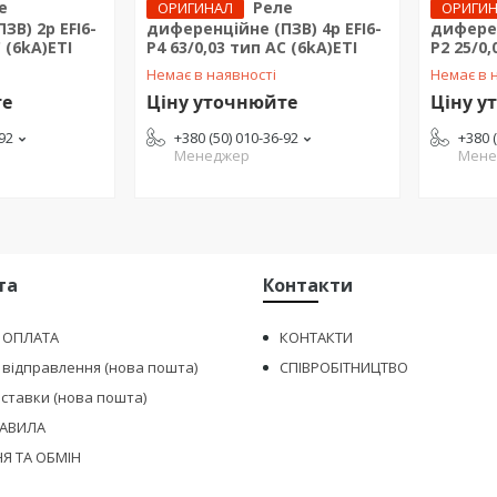
е
Реле
ОРИГИНАЛ
ОРИГИ
ЗВ) 2р EFI6-
диференційне (ПЗВ) 4р EFI6-
диферен
 (6kA)ЕТІ
P4 63/0,03 тип AC (6kA)ЕТІ
P2 25/0,
Немає в наявності
Немає в 
те
Ціну уточнюйте
Ціну у
-92
+380 (50) 010-36-92
+380 
Менеджер
Мене
та
Контакти
І ОПЛАТА
КОНТАКТИ
 відправлення (нова пошта)
СПІВРОБІТНИЦТВО
оставки (нова пошта)
РАВИЛА
Я ТА ОБМІН