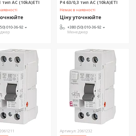
1 тип AC (10kA)ЕТІ
P4 63/0,3 тип AC (10kA)ЕТІ
наявності
Немає в наявності
точнюйте
Ціну уточнюйте
(50) 010-36-92
+380 (50) 010-36-92
джер
Менеджер
2061211
2061232