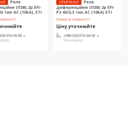
Реле
Реле
НАЛ
ОРИГИНАЛ
ційне (ПЗВ) 2р EFI-
диференційне (ПЗВ) 2р EFI-
03 тип AC (10kA), ETI
P2 40/0,3 тип AC (10kA) ETI
наявності
Немає в наявності
точнюйте
Ціну уточнюйте
(50) 010-36-92
+380 (50) 010-36-92
джер
Менеджер