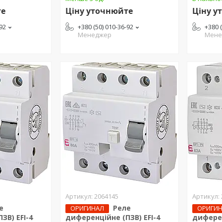
те
Ціну уточнюйте
Ціну у
-92
+380 (50) 010-36-92
+380 
Менеджер
Мене
2064145
е
Реле
ОРИГИНАЛ
ОРИГИ
ЗВ) EFI-4
диференційне (ПЗВ) EFI-4
диферен