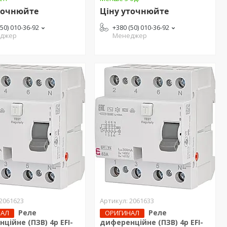
точнюйте
Ціну уточнюйте
(50) 010-36-92
+380 (50) 010-36-92
джер
Менеджер
2061623
2061633
Реле
Реле
НАЛ
ОРИГИНАЛ
ційне (ПЗВ) 4р EFI-
диференційне (ПЗВ) 4р EFI-