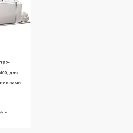
тро-
ст
.400, для
вих ламп
-92