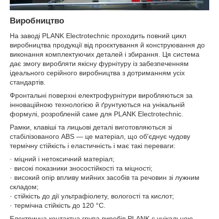
Виробництво
На заводі PLANK Electrotechnic проходить повний цикл
виробництва продукції від проєктування й конструювання до
виконання комплектуючих деталей і збирання. Ця система
дає змогу виробляти якісну фурнітуру із забезпеченням
ідеального серійного виробництва з дотриманням усіх
стандартів.
Фронтальні поверхні електрофурнітури виробляються за
інноваційною технологією й ґрунтуються на унікальній
формулі, розробленій саме для PLANK Electrotechnic.
Рамки, клавіші та лицьові деталі виготовляються зі
стабілізованого ABS — це матеріал, що об'єднує чудову
термічну стійкість і еластичність і має такі переваги:
· міцний і нетоксичний матеріал;
· високі показники зносостійкості та міцності;
· високий опір впливу мийних засобів та речовин зі лужним
складом;
· стійкість до дії ультрафіолету, вологості та кислот;
· термічна стійкість до 120 °C.
Електрична контактна група виробів PLANK є унікальною